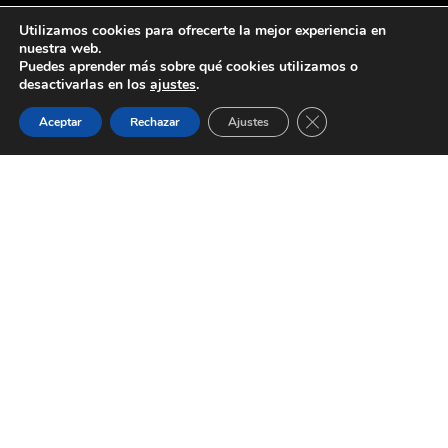
Utilizamos cookies para ofrecerte la mejor experiencia en
nuestra web.
Puedes aprender más sobre qué cookies utilizamos o
desactivarlas en los
ajustes
.
Cerrar el banner de 
Aceptar
Rechazar
Ajustes
Aviso Legal
Política de Privacidad
Política de Cookies
Términos y Condiciones