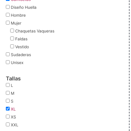
Diseño Huella
Hombre
Mujer
Chaquetas Vaqueras
Faldas
Vestido
Sudaderas
Unisex
Tallas
L
M
S
XL
XS
XXL