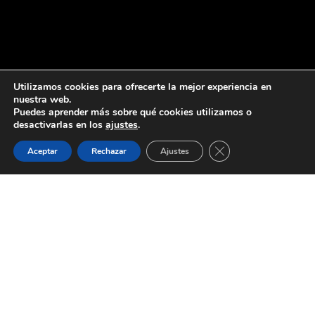
Utilizamos cookies para ofrecerte la mejor experiencia en
nuestra web.
Puedes aprender más sobre qué cookies utilizamos o
desactivarlas en los
ajustes
.
Cerrar el banner de 
Aceptar
Rechazar
Ajustes
Aviso Legal
Política de Privacidad
Política de Cookies
Términos y Condiciones