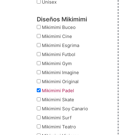
Unisex
Diseños Mikimimi
Mikimimi Buceo
Mikimimi Cine
Mikimimi Esgrima
Mikimimi Futbol
Mikimimi Gym
Mikimimi Imagine
Mikimimi Original
Mikimimi Padel
Mikimimi Skate
Mikimimi Soy Canario
Mikimimi Surf
Mikimimi Teatro