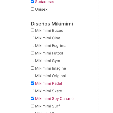
Sudaderas
Unisex
Diseños Mikimimi
Mikimimi Buceo
Mikimimi Cine
Mikimimi Esgrima
Mikimimi Futbol
Mikimimi Gym
Mikimimi Imagine
Mikimimi Original
Mikimimi Padel
Mikimimi Skate
Mikimimi Soy Canario
Mikimimi Surf