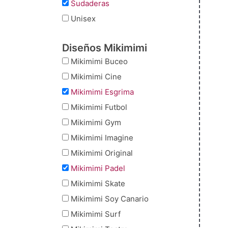
Sudaderas
Unisex
Diseños Mikimimi
Mikimimi Buceo
Mikimimi Cine
Mikimimi Esgrima
Mikimimi Futbol
Mikimimi Gym
Mikimimi Imagine
Mikimimi Original
Mikimimi Padel
Mikimimi Skate
Mikimimi Soy Canario
Mikimimi Surf