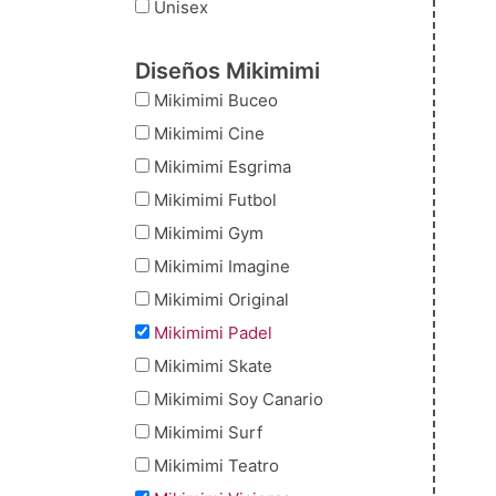
Unisex
Diseños Mikimimi
Mikimimi Buceo
Mikimimi Cine
Mikimimi Esgrima
Mikimimi Futbol
Mikimimi Gym
Mikimimi Imagine
Mikimimi Original
Mikimimi Padel
Mikimimi Skate
Mikimimi Soy Canario
Mikimimi Surf
Mikimimi Teatro