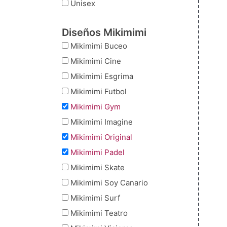
Unisex
Diseños Mikimimi
Mikimimi Buceo
Mikimimi Cine
Mikimimi Esgrima
Mikimimi Futbol
Mikimimi Gym
Mikimimi Imagine
Mikimimi Original
Mikimimi Padel
Mikimimi Skate
Mikimimi Soy Canario
Mikimimi Surf
Mikimimi Teatro