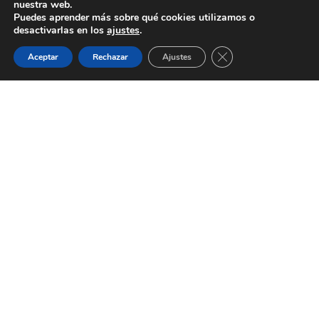
nuestra web.
Puedes aprender más sobre qué cookies utilizamos o
Aviso Legal
Política de Privacidad
desactivarlas en los
ajustes
.
Política de Cookies
Términos y Condiciones
Cerrar el banner de 
Aceptar
Rechazar
Ajustes