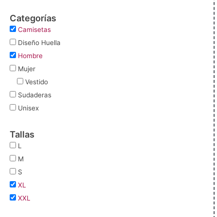
Categorías
Camisetas
Diseño Huella
Hombre
Mujer
Vestido
Sudaderas
Unisex
Tallas
L
M
S
XL
XXL