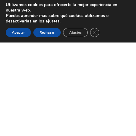
Utilizamos cookies para ofrecerte la mejor experiencia en
nuestra web.
Puedes aprender más sobre qué cookies utilizamos o
desactivarlas en los
ajustes
.
Aviso Legal
Política de Privacidad
Política de Cookies
Términos y Condiciones
Cerrar el banner de 
Aceptar
Rechazar
Ajustes