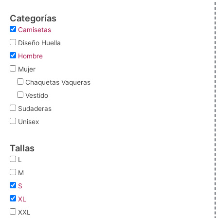
Categorías
Camisetas
Diseño Huella
Hombre
Mujer
Chaquetas Vaqueras
Vestido
Sudaderas
Unisex
Tallas
L
M
S
XL
XXL